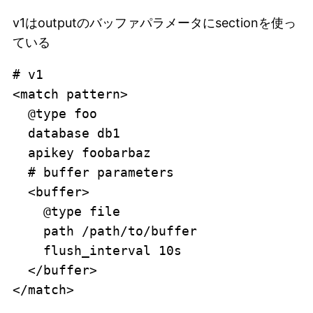
v1はoutputのバッファパラメータに
sectionを使っ
ている
# v1

<match pattern>

  @type foo

  database db1

  apikey foobarbaz

  # buffer parameters

  <buffer>

    @type file

    path /path/to/buffer

    flush_interval 10s

  </buffer>

</match>
