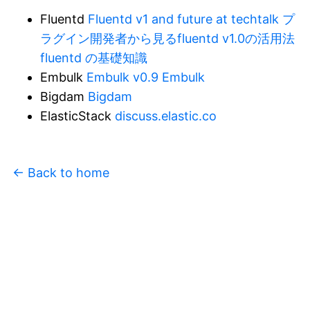
Fluentd
Fluentd v1 and future at techtalk
プ
ラグイン開発者から見るfluentd v1.0の活用法
fluentd の基礎知識
Embulk
Embulk v0.9
Embulk
Bigdam
Bigdam
ElasticStack
discuss.elastic.co
← Back to home