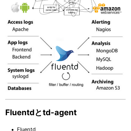
Fluentdとtd-agent
Fluentd