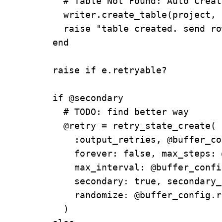
          # Table Not Found: Auto Creat
          writer.create_table(project, 
          raise "table created. send ro
        end

        raise if e.retryable?

        if @secondary

          # TODO: find better way

          @retry = retry_state_create(

            :output_retries, @buffer_co
            forever: false, max_steps: 
            max_interval: @buffer_confi
            secondary: true, secondary_
            randomize: @buffer_config.r
          )
