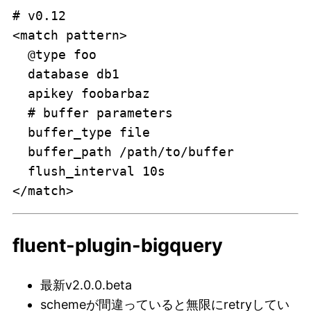
# v0.12

<match pattern>

  @type foo

  database db1

  apikey foobarbaz

  # buffer parameters

  buffer_type file

  buffer_path /path/to/buffer

  flush_interval 10s

fluent-plugin-bigquery
最新v2.0.0.beta
schemeが間違っていると無限にretryしてい