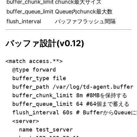
buffer_chunk_limit
chunck最大サイズ
buffer_queue_limit
Queue内chunck最大数
flush_interval
バッファフラッシュ間隔
バッファ設計(v0.12)
<match access.**>

  @type forward

  buffer_type file

  buffer_path /var/log/td-agent.buffer

  buffer_chunk_limit 8m #8MBを保持する

  buffer_queue_limit 64 #64個まで蓄える

  flush_interval 60s # BufferからQu
  <server>

    name test_server
