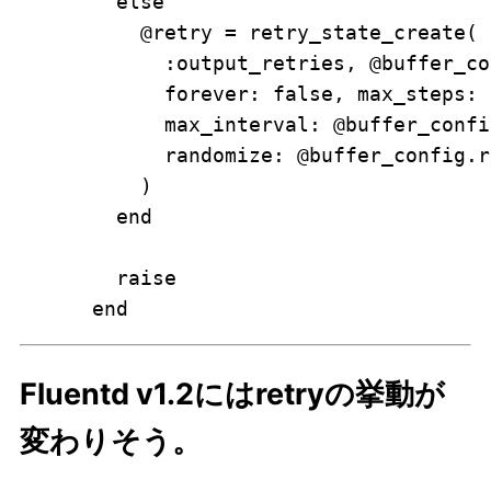
        else

          @retry = retry_state_create(

            :output_retries, @buffer_co
            forever: false, max_steps: 
            max_interval: @buffer_confi
            randomize: @buffer_config.r
          )

        end

        raise

Fluentd v1.2にはretryの挙動が
変わりそう。